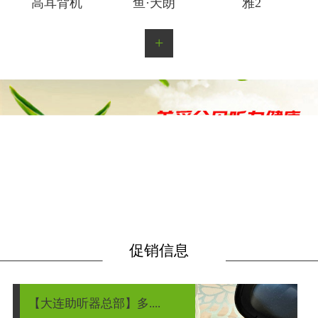
高耳背机
鱼·天朗
雅2
+
促销信息
【大连助听器总部】多....