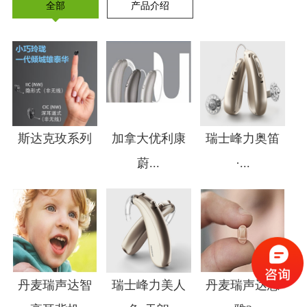
全部
产品介绍
斯达克玫系列
加拿大优利康
瑞士峰力奥笛
蔚...
·...
1
2
3
4
丹麦瑞声达智
瑞士峰力美人
丹麦瑞声达恩