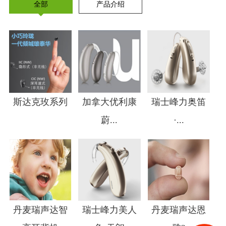
全部
产品介绍
斯达克玫系列
加拿大优利康
瑞士峰力奥笛
蔚...
·...
1
2
3
4
丹麦瑞声达智
瑞士峰力美人
丹麦瑞声达恩