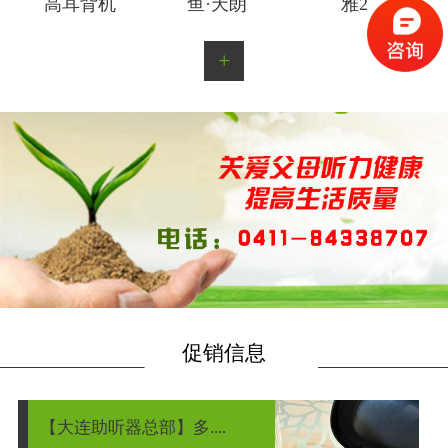
高耳背机
鱼·天朗
雅2
+
促销信息
【大连助听器总部】多....