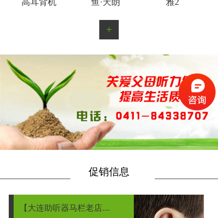
高耳背机
鱼·天朗
雅2
+
促销信息
【大连助听器马栏老店....