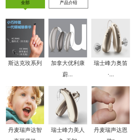
全部
产品介绍
斯达克玫系列
加拿大优利康
瑞士峰力奥笛
蔚...
·...
1
2
3
4
丹麦瑞声达智
瑞士峰力美人
丹麦瑞声达恩