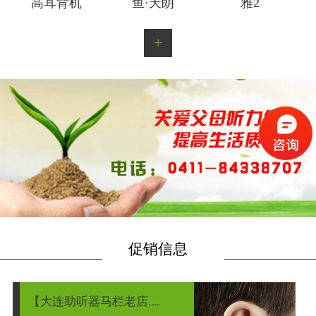
高耳背机
鱼·天朗
雅2
+
促销信息
【大连助听器马栏老店....