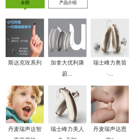
全部
产品介绍
斯达克玫系列
加拿大优利康
瑞士峰力奥笛
蔚...
·...
1
2
3
4
丹麦瑞声达智
瑞士峰力美人
丹麦瑞声达恩