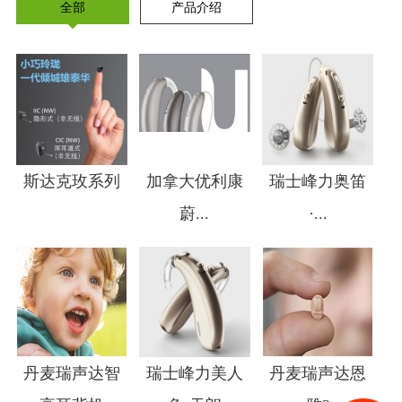
全部
产品介绍
斯达克玫系列
加拿大优利康
瑞士峰力奥笛
蔚...
·...
1
2
3
4
丹麦瑞声达智
瑞士峰力美人
丹麦瑞声达恩