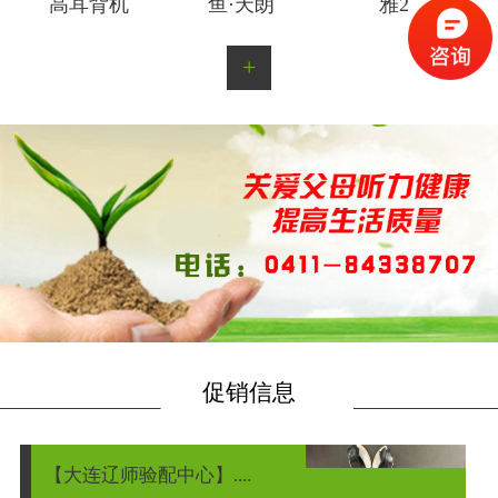
高耳背机
鱼·天朗
雅2
+
促销信息
【大连辽师验配中心】....