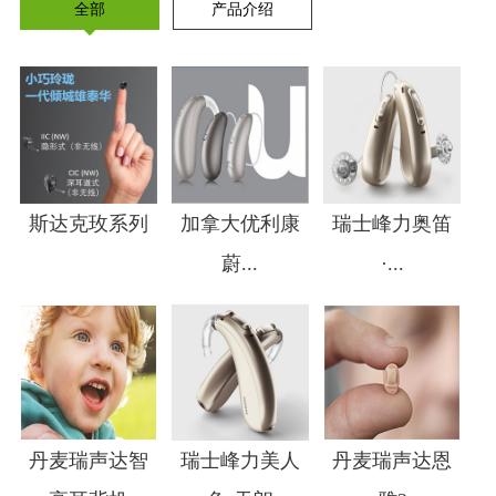
全部
产品介绍
斯达克玫系列
加拿大优利康
瑞士峰力奥笛
蔚...
·...
1
2
3
4
丹麦瑞声达智
瑞士峰力美人
丹麦瑞声达恩