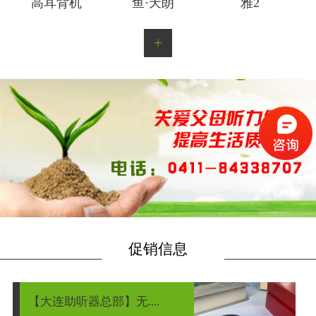
高耳背机
鱼·天朗
雅2
+
促销信息
【大连助听器总部】无....