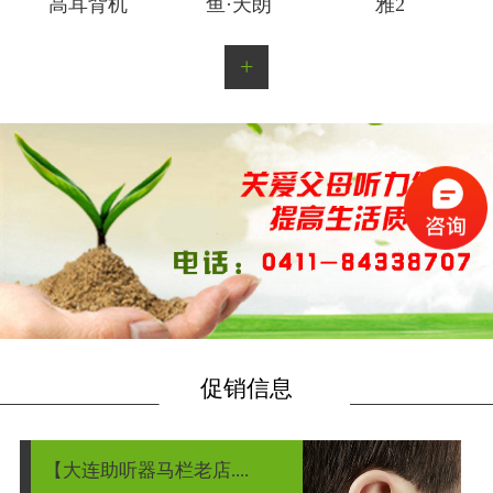
高耳背机
鱼·天朗
雅2
+
促销信息
【大连助听器马栏老店....