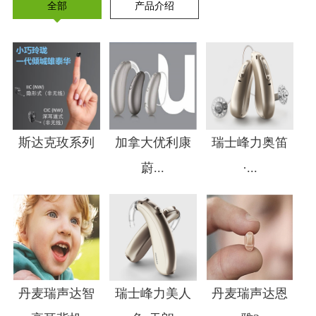
全部
产品介绍
斯达克玫系列
加拿大优利康
瑞士峰力奥笛
蔚...
·...
1
2
3
4
丹麦瑞声达智
瑞士峰力美人
丹麦瑞声达恩