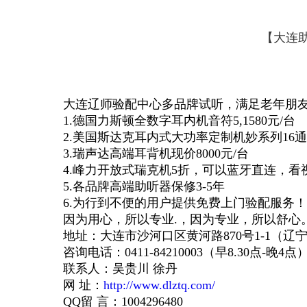
【大连助
大连辽师验配中心多品牌试听，满足老年朋
1.德国力斯顿全数字耳内机音符5,1580元/台
2.美国斯达克耳内式大功率定制机妙系列16通道
3.瑞声达高端耳背机现价8000元/台
4.峰力开放式瑞克机5折，可以蓝牙直连，
5.各品牌高端助听器保修3-5年
6.为行到不便的用户提供免费上门验配服务
因为用心，所以专业.，因为专业，所以舒心
地址：大连市沙河口区黄河路870号1-1（辽
咨询电话：0411-84210003（早8.30点-晚4点
联系人：吴贵川 徐丹
网 址：
http://www.dlztq.com/
QQ留 言：1004296480