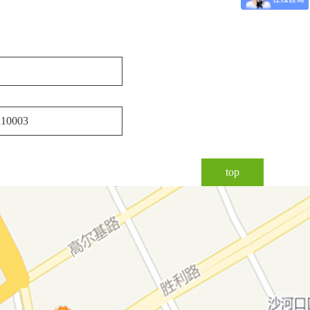
0003
top